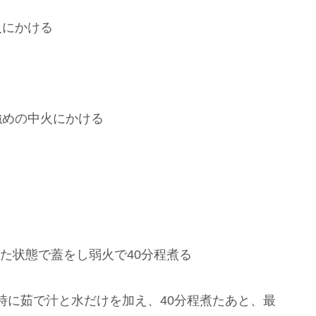
火にかける
に強めの中火にかける
けた状態で蓋をし弱火で40分程煮る
時に茹で汁と水だけを加え、40分程煮たあと、最